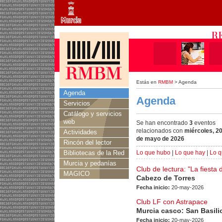
Estás en
RMBM
> Agenda
Agenda
Agenda
Servicios
Catálogo y servicios
web
Se han encontrado
3
eventos
relacionados con
miércoles, 2
Actividades
de mayo de 2026
Rincón del lector
Bibliotecas de la Red
Lo que hubo
|
Lo que hay
|
Lo q
Murcia y pedanías
Club de lectura: "La fiesta 
MAGICO
Cabezo de Torres
Fecha inicio:
20-may-2026
Club LF con Astrapace
Murcia casco: San Basili
Fecha inicio:
20-may-2026