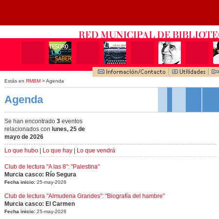
Estás en
RMBM
> Agenda
Agenda
Se han encontrado
3
eventos
relacionados con
lunes, 25 de
mayo de 2026
Lo que hubo
|
Lo que hay
|
Lo que vendrá
Club de lectura "A las 8": "Palestina"
Murcia casco: Río Segura
Fecha inicio:
25-may-2026
Club de lectura "Almudena Grandes": "Biografía del hambre"
Murcia casco: El Carmen
Fecha inicio:
25-may-2026