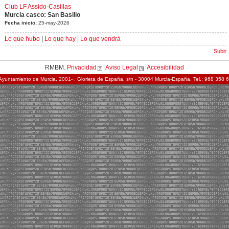
Club LF Assido-Casillas
Murcia casco: San Basilio
Fecha inicio:
25-may-2026
Lo que hubo
|
Lo que hay
|
Lo que vendrá
Subir
RMBM.
Privacidad
Aviso Legal
Accesibilidad
Ayuntamiento de Murcia, 2001- . Glorieta de España. s/n - 30004 Murcia-España. Tel.: 968 358 