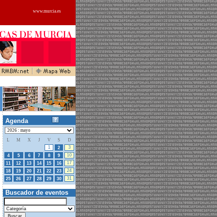
www.murcia.es
Agenda
L
M
X
J
V
S
D
27
28
29
30
1
3
2
10
4
5
6
7
8
9
17
11
12
13
14
15
16
24
18
19
20
21
22
23
31
25
26
27
28
29
30
Buscador de eventos