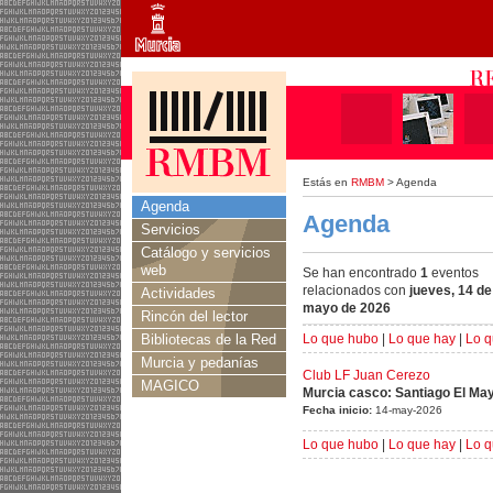
Estás en
RMBM
> Agenda
Agenda
Agenda
Servicios
Catálogo y servicios
web
Se han encontrado
1
eventos
relacionados con
jueves, 14 de
Actividades
mayo de 2026
Rincón del lector
Bibliotecas de la Red
Lo que hubo
|
Lo que hay
|
Lo q
Murcia y pedanías
Club LF Juan Cerezo
MAGICO
Murcia casco: Santiago El Ma
Fecha inicio:
14-may-2026
Lo que hubo
|
Lo que hay
|
Lo q