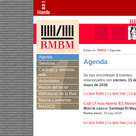
Estás en
RMBM
> Agenda
Agenda
Agenda
Servicios
Catálogo y servicios
web
Se han encontrado
1
eventos
relacionados con
viernes, 15 d
Actividades
mayo de 2026
Rincón del lector
Bibliotecas de la Red
Lo que hubo
|
Lo que hay
|
Lo q
Murcia y pedanías
Club LF Aula Abierta IES Mari
MAGICO
Murcia casco: Santiago El Ma
Fecha inicio:
15-may-2026
Lo que hubo
|
Lo que hay
|
Lo q