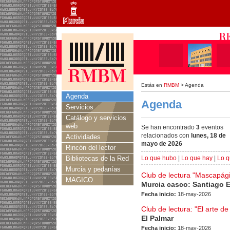
Estás en
RMBM
> Agenda
Agenda
Agenda
Servicios
Catálogo y servicios
web
Se han encontrado
3
eventos
relacionados con
lunes, 18 de
Actividades
mayo de 2026
Rincón del lector
Bibliotecas de la Red
Lo que hubo
|
Lo que hay
|
Lo q
Murcia y pedanías
Club de lectura "Mascapág
MAGICO
Murcia casco: Santiago 
Fecha inicio:
18-may-2026
Club de lectura: "El arte de
El Palmar
Fecha inicio:
18-may-2026