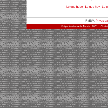
Lo que hubo
|
Lo que hay
|
Lo q
RMBM.
Privacid
© Ayuntamiento de Murcia, 2001- . Glorie