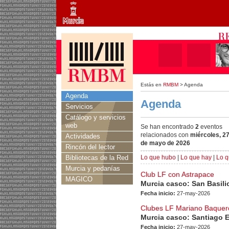
Estás en
RMBM
> Agenda
Agenda
Agenda
Servicios
Catálogo y servicios
web
Se han encontrado
2
eventos
relacionados con
miércoles, 2
Actividades
de mayo de 2026
Rincón del lector
Bibliotecas de la Red
Lo que hubo
|
Lo que hay
|
Lo q
Murcia y pedanías
Club LF con Astrapace
MAGICO
Murcia casco: San Basili
Fecha inicio:
27-may-2026
Clubes LF Mariano Baquero 
Murcia casco: Santiago 
Fecha inicio:
27-may-2026