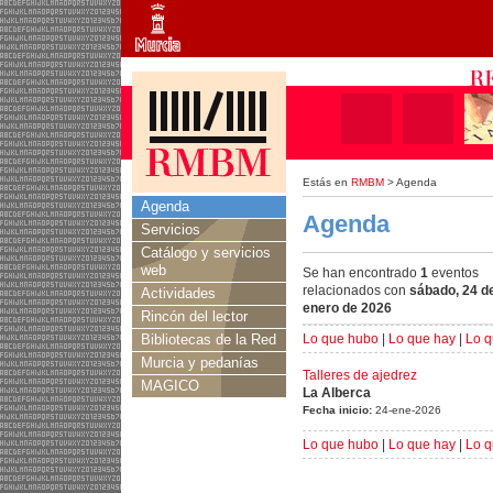
Estás en
RMBM
> Agenda
Agenda
Agenda
Servicios
Catálogo y servicios
web
Se han encontrado
1
eventos
relacionados con
sábado, 24 d
Actividades
enero de 2026
Rincón del lector
Bibliotecas de la Red
Lo que hubo
|
Lo que hay
|
Lo q
Murcia y pedanías
Talleres de ajedrez
MAGICO
La Alberca
Fecha inicio:
24-ene-2026
Lo que hubo
|
Lo que hay
|
Lo q