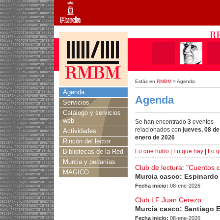
Estás en
RMBM
> Agenda
Agenda
Agenda
Servicios
Catálogo y servicios
web
Se han encontrado
3
eventos
relacionados con
jueves, 08 de
Actividades
enero de 2026
Rincón del lector
Bibliotecas de la Red
Lo que hubo
|
Lo que hay
|
Lo q
Murcia y pedanías
Club de lectura: "Cuentos 
MAGICO
Murcia casco: Espinardo
Fecha inicio:
08-ene-2026
Club LF Juan Cerezo
Murcia casco: Santiago 
Fecha inicio:
08-ene-2026