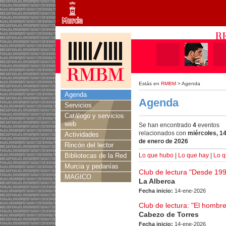
Estás en
RMBM
> Agenda
Agenda
Agenda
Servicios
Catálogo y servicios
web
Se han encontrado
4
eventos
relacionados con
miércoles, 1
Actividades
de enero de 2026
Rincón del lector
Bibliotecas de la Red
Lo que hubo
|
Lo que hay
|
Lo q
Murcia y pedanías
Club de lectura "Desde 1991
MAGICO
La Alberca
Fecha inicio:
14-ene-2026
Club de lectura: "El hombr
Cabezo de Torres
Fecha inicio:
14-ene-2026