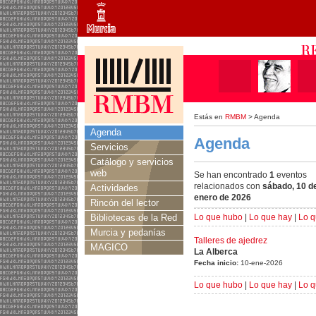
Estás en
RMBM
> Agenda
Agenda
Agenda
Servicios
Catálogo y servicios
web
Se han encontrado
1
eventos
relacionados con
sábado, 10 d
Actividades
enero de 2026
Rincón del lector
Bibliotecas de la Red
Lo que hubo
|
Lo que hay
|
Lo q
Murcia y pedanías
Talleres de ajedrez
MAGICO
La Alberca
Fecha inicio:
10-ene-2026
Lo que hubo
|
Lo que hay
|
Lo q