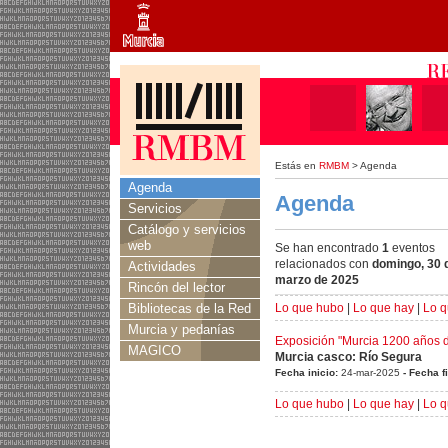
Estás en
RMBM
> Agenda
Agenda
Agenda
Servicios
Catálogo y servicios
web
Se han encontrado
1
eventos
relacionados con
domingo, 30 
Actividades
marzo de 2025
Rincón del lector
Bibliotecas de la Red
Lo que hubo
|
Lo que hay
|
Lo q
Murcia y pedanías
Exposición "Murcia 1200 años de
MAGICO
Murcia casco: Río Segura
Fecha inicio:
24-mar-2025
- Fecha f
Lo que hubo
|
Lo que hay
|
Lo q