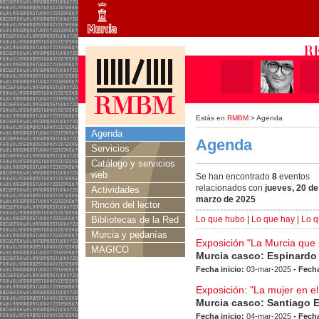
Estás en
RMBM
> Agenda
Agenda
Agenda
Servicios
Catálogo y servicios
web
Se han encontrado
8
eventos
relacionados con
jueves, 20 de
Actividades
marzo de 2025
Rincón del lector
Bibliotecas de la Red
Lo que hubo
|
Lo que hay
|
Lo q
Murcia y pedanías
Exposición "La Murcia que
MAGICO
Murcia casco: Espinardo
Fecha inicio:
03-mar-2025
- Fecha
Exposición: "La mujer en e
Murcia casco: Santiago 
Fecha inicio:
04-mar-2025
- Fecha