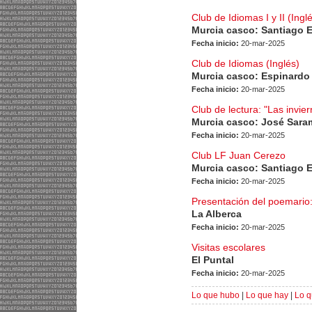
Club de Idiomas I y II (Ingl
Murcia casco: Santiago 
Fecha inicio:
20-mar-2025
Club de Idiomas (Inglés)
Murcia casco: Espinardo
Fecha inicio:
20-mar-2025
Club de lectura: "Las invie
Murcia casco: José Sar
Fecha inicio:
20-mar-2025
Club LF Juan Cerezo
Murcia casco: Santiago 
Fecha inicio:
20-mar-2025
Presentación del poemario
La Alberca
Fecha inicio:
20-mar-2025
Visitas escolares
El Puntal
Fecha inicio:
20-mar-2025
Lo que hubo
|
Lo que hay
|
Lo q