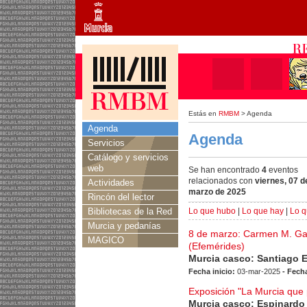
Estás en
RMBM
> Agenda
Agenda
Agenda
Servicios
Catálogo y servicios
web
Se han encontrado
4
eventos
relacionados con
viernes, 07 d
Actividades
marzo de 2025
Rincón del lector
Bibliotecas de la Red
Lo que hubo
|
Lo que hay
|
Lo q
Murcia y pedanías
8 de marzo: Carmen M. Gai
MAGICO
(Efemérides)
Murcia casco: Santiago 
Fecha inicio:
03-mar-2025
- Fecha
Exposición "La Murcia que
Murcia casco: Espinardo