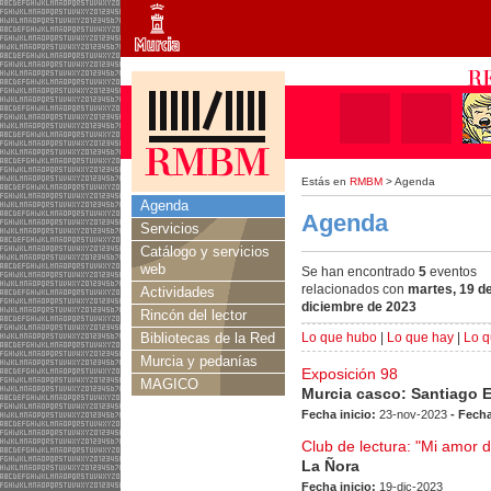
Estás en
RMBM
> Agenda
Agenda
Agenda
Servicios
Catálogo y servicios
web
Se han encontrado
5
eventos
relacionados con
martes, 19 d
Actividades
diciembre de 2023
Rincón del lector
Bibliotecas de la Red
Lo que hubo
|
Lo que hay
|
Lo q
Murcia y pedanías
Exposición 98
MAGICO
Murcia casco: Santiago 
Fecha inicio:
23-nov-2023
- Fecha
Club de lectura: "Mi amor 
La Ñora
Fecha inicio:
19-dic-2023