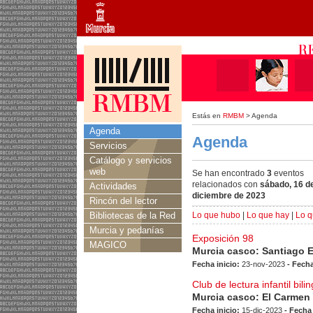
Estás en
RMBM
> Agenda
Agenda
Agenda
Servicios
Catálogo y servicios
web
Se han encontrado
3
eventos
relacionados con
sábado, 16 d
Actividades
diciembre de 2023
Rincón del lector
Bibliotecas de la Red
Lo que hubo
|
Lo que hay
|
Lo q
Murcia y pedanías
Exposición 98
MAGICO
Murcia casco: Santiago 
Fecha inicio:
23-nov-2023
- Fecha
Club de lectura infantil bil
Murcia casco: El Carmen
Fecha inicio:
15-dic-2023
- Fecha