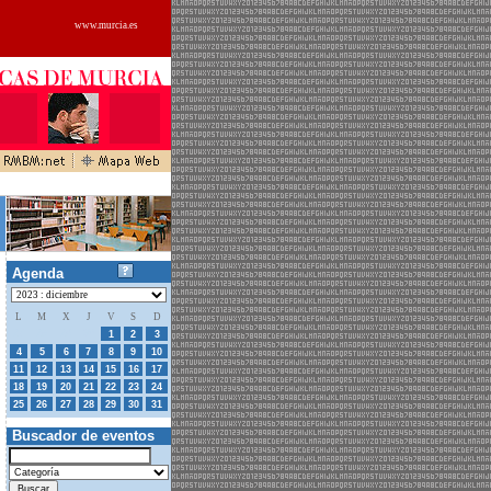
www.murcia.es
Agenda
L
M
X
J
V
S
D
27
28
29
30
1
2
3
4
5
6
7
8
9
10
11
12
13
14
15
16
17
18
19
20
21
22
23
24
25
26
27
28
29
30
31
Buscador de eventos