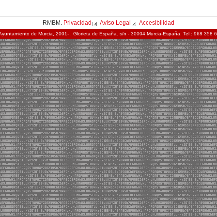
RMBM.
Privacidad
Aviso Legal
Accesibilidad
Ayuntamiento de Murcia, 2001- . Glorieta de España. s/n - 30004 Murcia-España. Tel.: 968 358 