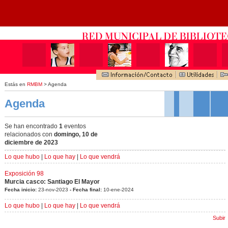
Estás en
RMBM
> Agenda
Agenda
Se han encontrado
1
eventos
relacionados con
domingo, 10 de
diciembre de 2023
Lo que hubo
|
Lo que hay
|
Lo que vendrá
Exposición 98
Murcia casco: Santiago El Mayor
Fecha inicio:
23-nov-2023
- Fecha final:
10-ene-2024
Lo que hubo
|
Lo que hay
|
Lo que vendrá
Subir