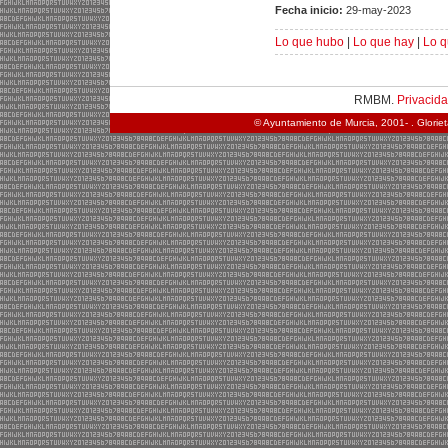
Fecha inicio:
29-may-2023
Lo que hubo
|
Lo que hay
|
Lo q
RMBM.
Privacid
© Ayuntamiento de Murcia, 2001- . Glorie