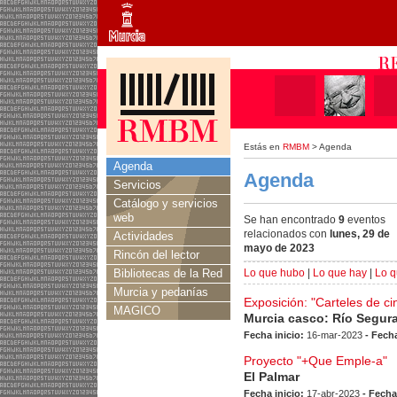
Estás en
RMBM
> Agenda
Agenda
Agenda
Servicios
Catálogo y servicios
web
Se han encontrado
9
eventos
relacionados con
lunes, 29 de
Actividades
mayo de 2023
Rincón del lector
Bibliotecas de la Red
Lo que hubo
|
Lo que hay
|
Lo q
Murcia y pedanías
Exposición: "Carteles de ci
MAGICO
Murcia casco: Río Segur
Fecha inicio:
16-mar-2023
- Fecha
Proyecto "+Que Emple-a"
El Palmar
Fecha inicio:
17-abr-2023
- Fecha