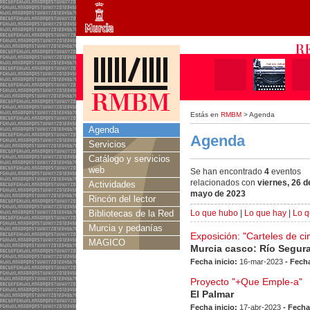
Estás en
RMBM
> Agenda
Agenda
Agenda
Servicios
Catálogo y servicios
web
Se han encontrado
4
eventos
relacionados con
viernes, 26 d
Actividades
mayo de 2023
Rincón del lector
Bibliotecas de la Red
Lo que hubo
|
Lo que hay
|
Lo q
Murcia y pedanías
Exposición: "Carteles de ci
MAGICO
Murcia casco: Río Segur
Fecha inicio:
16-mar-2023
- Fecha
Proyecto "+Que Emple-a"
El Palmar
Fecha inicio:
17-abr-2023
- Fecha