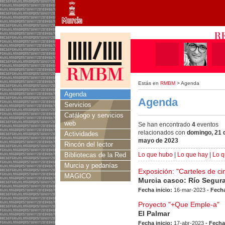
Estás en
RMBM
> Agenda
Agenda
Agenda
Servicios
Catálogo y servicios
web
Se han encontrado
4
eventos
relacionados con
domingo, 21 
Actividades
mayo de 2023
Rincón del lector
Bibliotecas de la Red
Lo que hubo
|
Lo que hay
|
Lo q
Murcia y pedanías
Exposición: "Carteles de ci
MAGICO
Murcia casco: Río Segur
Fecha inicio:
16-mar-2023
- Fecha
Proyecto "+Que Emple-a"
El Palmar
Fecha inicio:
17-abr-2023
- Fecha