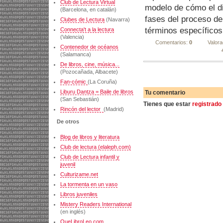
Club de Lectura Virtual
modelo de cómo el di
(Barcelona, en catalán)
fases del proceso de
Clubes de Lectura
(Navarra)
términos específicos
Connecta't a la lectura
(Valencia)
Comentarios:
0
Valora
Contenedor de océanos
(Salamanca)
De libros, cine, música...
(Pozocañada, Albacete)
Fan-cómic
(La Coruña)
Liburu Dantza = Baile de libros
Tu comentario
(San Sebastián)
Tienes que estar
registrado
Rincón del lector
(Madrid)
De otros
Blog de libros y literatura
Club de lectura (elaleph.com)
Club de Lectura infantil y
juvenil
Culturizame.net
La tormenta en un vaso
Libros juveniles
Mistery Readers International
(en inglés)
QueLibroLeo.com