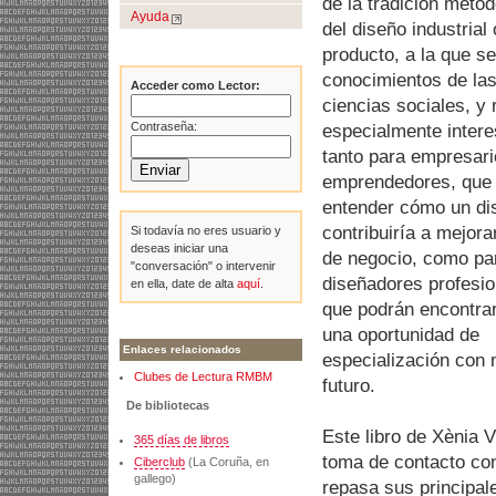
de la tradición metod
Ayuda
del diseño industrial 
producto, a la que s
conocimientos de la
Acceder como Lector:
ciencias sociales, y 
Contraseña:
especialmente intere
tanto para empresari
emprendedores, que
entender cómo un di
contribuiría a mejora
Si todavía no eres usuario y
deseas iniciar una
de negocio, como pa
"conversación" o intervenir
diseñadores profesio
en ella, date de alta
aquí
.
que podrán encontrar
una oportunidad de
Enlaces relacionados
especialización con
Clubes de Lectura RMBM
futuro.
De bibliotecas
Este libro de Xènia 
365 días de libros
toma de contacto con 
Ciberclub
(La Coruña, en
gallego)
repasa sus principal