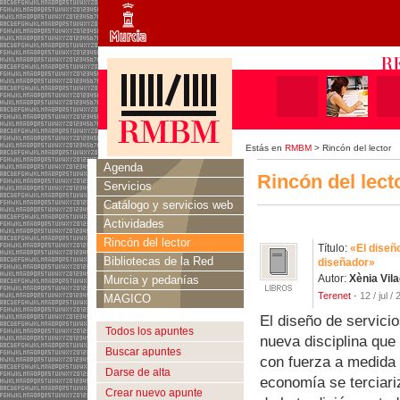
Estás en
RMBM
> Rincón del lector
Agenda
Rincón del lect
Servicios
Catálogo y servicios web
Actividades
Rincón del lector
Título:
«El diseñ
Bibliotecas de la Red
diseñador»
Autor:
Xènia Vil
Murcia y pedanías
Terenet
- 12 / jul /
MAGICO
El diseño de servici
Todos los apuntes
nueva disciplina qu
Buscar apuntes
con fuerza a medida 
Darse de alta
economía se terciari
Crear nuevo apunte