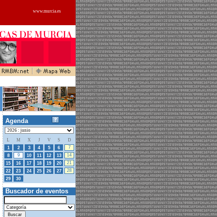
www.murcia.es
Agenda
L
M
X
J
V
S
D
7
1
2
3
4
5
6
9
14
8
10
11
12
13
21
15
16
17
18
19
20
28
22
23
24
25
26
27
01
02
03
04
05
29
30
Buscador de eventos