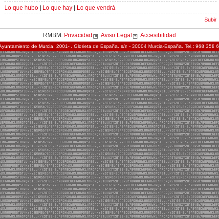
Lo que hubo
|
Lo que hay
|
Lo que vendrá
Subir
RMBM.
Privacidad
Aviso Legal
Accesibilidad
Ayuntamiento de Murcia, 2001- . Glorieta de España. s/n - 30004 Murcia-España. Tel.: 968 358 