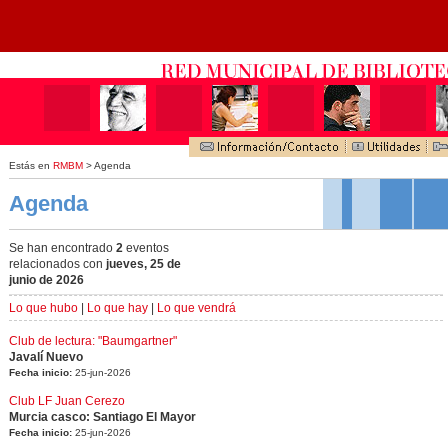
Estás en
RMBM
> Agenda
Agenda
Se han encontrado
2
eventos
relacionados con
jueves, 25 de
junio de 2026
Lo que hubo
|
Lo que hay
|
Lo que vendrá
Club de lectura: "Baumgartner"
Javalí Nuevo
Fecha inicio:
25-jun-2026
Club LF Juan Cerezo
Murcia casco: Santiago El Mayor
Fecha inicio:
25-jun-2026