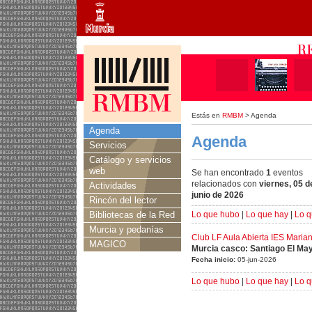
Estás en
RMBM
> Agenda
Agenda
Agenda
Servicios
Catálogo y servicios
web
Se han encontrado
1
eventos
relacionados con
viernes, 05 d
Actividades
junio de 2026
Rincón del lector
Bibliotecas de la Red
Lo que hubo
|
Lo que hay
|
Lo q
Murcia y pedanías
Club LF Aula Abierta IES Mari
MAGICO
Murcia casco: Santiago El Ma
Fecha inicio:
05-jun-2026
Lo que hubo
|
Lo que hay
|
Lo q