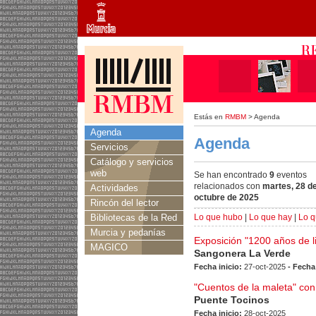
Estás en
RMBM
> Agenda
Agenda
Agenda
Servicios
Catálogo y servicios
web
Se han encontrado
9
eventos
relacionados con
martes, 28 d
Actividades
octubre de 2025
Rincón del lector
Bibliotecas de la Red
Lo que hubo
|
Lo que hay
|
Lo q
Murcia y pedanías
Exposición "1200 años de l
MAGICO
Sangonera La Verde
Fecha inicio:
27-oct-2025
- Fecha
"Cuentos de la maleta" con
Puente Tocinos
Fecha inicio:
28-oct-2025