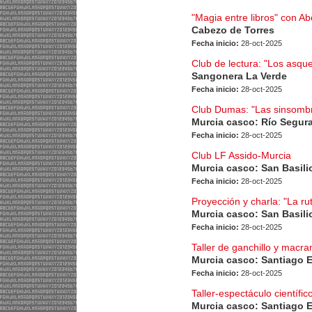
"Magia entre libros" con A
Cabezo de Torres
Fecha inicio:
28-oct-2025
Club de lectura: "Los asqu
Sangonera La Verde
Fecha inicio:
28-oct-2025
Club Dumas: "Las sinsomb
Murcia casco: Río Segur
Fecha inicio:
28-oct-2025
Club LF Assido-Murcia
Murcia casco: San Basili
Fecha inicio:
28-oct-2025
Proyección y charla: "La rut
Murcia casco: San Basili
Fecha inicio:
28-oct-2025
Taller de ganchillo y macr
Murcia casco: Santiago 
Fecha inicio:
28-oct-2025
Taller-espectáculo científic
Murcia casco: Santiago 