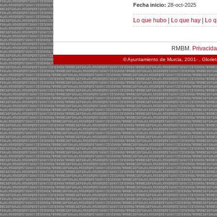
Fecha inicio:
28-oct-2025
Lo que hubo
|
Lo que hay
|
Lo q
RMBM.
Privacid
© Ayuntamiento de Murcia, 2001- . Glorie