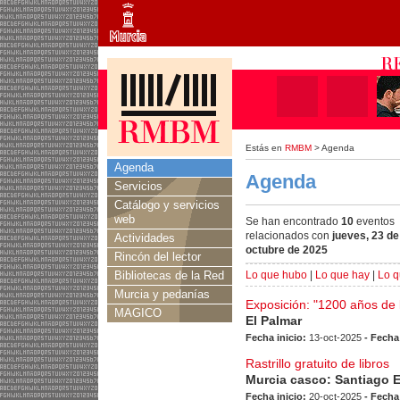
Estás en
RMBM
> Agenda
Agenda
Agenda
Servicios
Catálogo y servicios
web
Se han encontrado
10
eventos
relacionados con
jueves, 23 de
Actividades
octubre de 2025
Rincón del lector
Bibliotecas de la Red
Lo que hubo
|
Lo que hay
|
Lo q
Murcia y pedanías
Exposición: "1200 años de l
MAGICO
El Palmar
Fecha inicio:
13-oct-2025
- Fecha
Rastrillo gratuito de libros
Murcia casco: Santiago 
Fecha inicio:
20-oct-2025
- Fecha