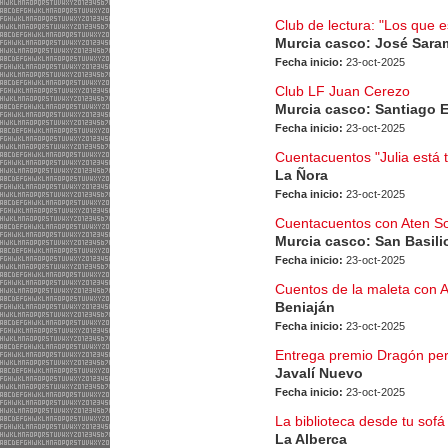
Club de lectura: "Los que 
Murcia casco: José Sar
Fecha inicio:
23-oct-2025
Club LF Juan Cerezo
Murcia casco: Santiago 
Fecha inicio:
23-oct-2025
Cuentacuentos "Julia está t
La Ñora
Fecha inicio:
23-oct-2025
Cuentacuentos con Aten So
Murcia casco: San Basili
Fecha inicio:
23-oct-2025
Cuentos de la maleta con 
Beniaján
Fecha inicio:
23-oct-2025
Entrega premio Dragón per
Javalí Nuevo
Fecha inicio:
23-oct-2025
La biblioteca desde tu sofá
La Alberca