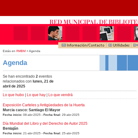
Estás en
RMBM
> Agenda
Agenda
Se han encontrado
2
eventos
relacionados con
lunes, 21 de
abril de 2025
Lo que hubo
|
Lo que hay
|
Lo que vendrá
Exposición Carteles y Antigüedades de la Huerta
Murcia casco: Santiago El Mayor
Fecha inicio:
08-abr-2025
- Fecha final:
29-abr-2025
Día Mundial del Libro y del Derecho de Autor 2025
Beniaján
Fecha inicio:
21-abr-2025
- Fecha final:
25-abr-2025