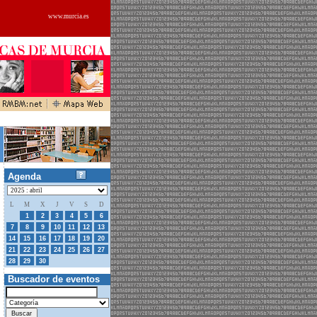
www.murcia.es
Agenda
L
M
X
J
V
S
D
31
1
2
3
4
5
6
7
8
9
10
11
12
13
14
15
16
17
18
19
20
21
22
23
24
25
26
27
01
02
03
04
28
29
30
Buscador de eventos