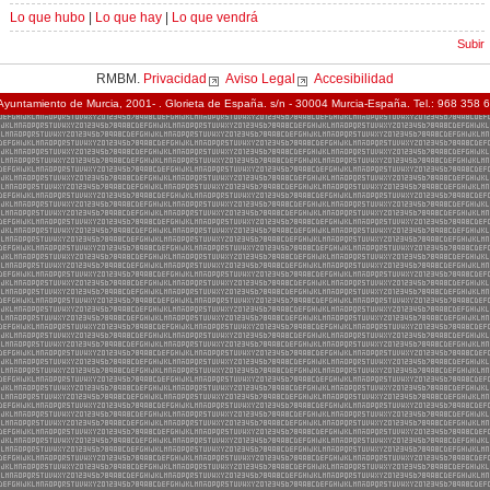
Lo que hubo
|
Lo que hay
|
Lo que vendrá
Subir
RMBM.
Privacidad
Aviso Legal
Accesibilidad
Ayuntamiento de Murcia, 2001- . Glorieta de España. s/n - 30004 Murcia-España. Tel.: 968 358 