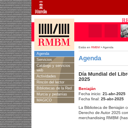
Estás en
RMBM
> Agenda
Agenda
Agenda
Servicios
Catálogo y servicios
web
Día Mundial del Lib
Actividades
2025
Rincón del lector
Bibliotecas de la Red
Beniaján
Fecha inicio:
21-abr-2025
Murcia y pedanías
Fecha final:
25-abr-2025
MAGICO
La Biblioteca de Beniaján c
Derecho de Autor 2025 con u
merchandising RMBM (hasta