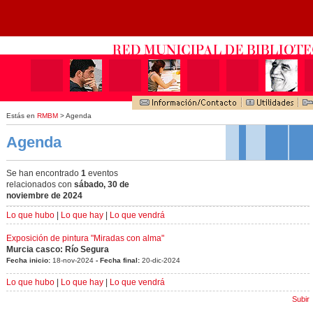
Estás en
RMBM
> Agenda
Agenda
Se han encontrado
1
eventos
relacionados con
sábado, 30 de
noviembre de 2024
Lo que hubo
|
Lo que hay
|
Lo que vendrá
Exposición de pintura "Miradas con alma"
Murcia casco: Río Segura
Fecha inicio:
18-nov-2024
- Fecha final:
20-dic-2024
Lo que hubo
|
Lo que hay
|
Lo que vendrá
Subir