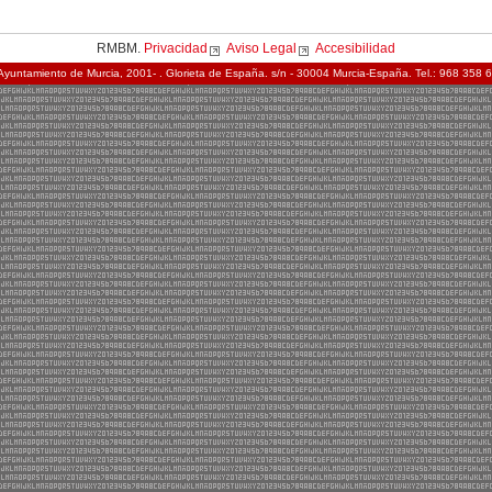
RMBM.
Privacidad
Aviso Legal
Accesibilidad
Ayuntamiento de Murcia, 2001- . Glorieta de España. s/n - 30004 Murcia-España. Tel.: 968 358 