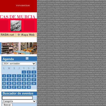
www.murcia.es
Agenda
L
M
X
J
V
S
D
28
29
30
31
1
2
3
4
5
6
7
8
9
10
11
12
13
14
15
16
17
18
19
20
21
22
23
24
01
25
26
27
28
29
30
Buscador de eventos