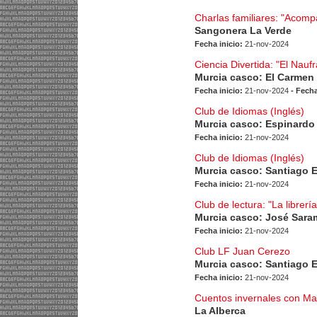
Charlas familiares: "Acomp
Sangonera La Verde
Fecha inicio:
21-nov-2024
Ciencia Divertida: "El Nauf
Murcia casco: El Carmen
Fecha inicio:
21-nov-2024
- Fecha
Club de Idiomas (Inglés)
Murcia casco: Espinardo
Fecha inicio:
21-nov-2024
Club de Idiomas (Inglés)
Murcia casco: Santiago 
Fecha inicio:
21-nov-2024
Club de lectura: "La librería
Murcia casco: José Sar
Fecha inicio:
21-nov-2024
Club LF Juan Cerezo
Murcia casco: Santiago 
Fecha inicio:
21-nov-2024
Cuentos invernales con Ma
La Alberca