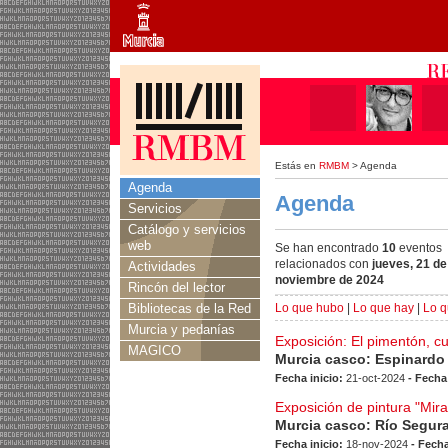
Estás en
RMBM
> Agenda
Agenda
Agenda
Servicios
Catálogo y servicios
web
Se han encontrado
10
eventos
relacionados con
jueves, 21 de
Actividades
noviembre de 2024
Rincón del lector
Bibliotecas de la Red
Lo que hubo
|
Lo que hay
|
Lo q
Murcia y pedanías
Exposición: El pimentón, c
MAGICO
Murcia casco: Espinardo
Fecha inicio:
21-oct-2024
- Fecha
Exposición de pintura "Mir
Murcia casco: Río Segur
Fecha inicio:
18-nov-2024
- Fecha