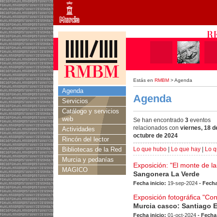
Estás en
RMBM
> Agenda
Agenda
Agenda
Servicios
Catálogo y servicios
web
Se han encontrado
3
eventos
relacionados con
viernes, 18 d
Actividades
octubre de 2024
Rincón del lector
Bibliotecas de la Red
Lo que hubo
|
Lo que hay
|
Lo q
Murcia y pedanías
Exposición: "El monte de l
MAGICO
Sangonera La Verde
Fecha inicio:
19-sep-2024
- Fecha
Exposición fotográfica "Co
Murcia casco: Santiago 
Fecha inicio:
01-oct-2024
- Fecha