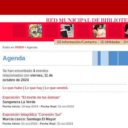
Estás en
RMBM
> Agenda
Agenda
Se han encontrado
4
eventos
relacionados con
viernes, 11 de
octubre de 2024
Lo que hubo
|
Lo que hay
|
Lo que vendrá
Exposición: "El monte de las ánimas"
Sangonera La Verde
Fecha inicio:
19-sep-2024
- Fecha final:
31-oct-2024
Exposición fotográfica "Conexión Sur"
Murcia casco: Santiago El Mayor
Fecha inicio:
01-oct-2024
- Fecha final:
31-oct-2024