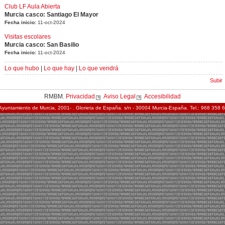
Club LF Aula Abierta
Murcia casco: Santiago El Mayor
Fecha inicio:
11-oct-2024
Visitas escolares
Murcia casco: San Basilio
Fecha inicio:
11-oct-2024
Lo que hubo
|
Lo que hay
|
Lo que vendrá
Subir
RMBM.
Privacidad
Aviso Legal
Accesibilidad
Ayuntamiento de Murcia, 2001- . Glorieta de España. s/n - 30004 Murcia-España. Tel.: 968 358 