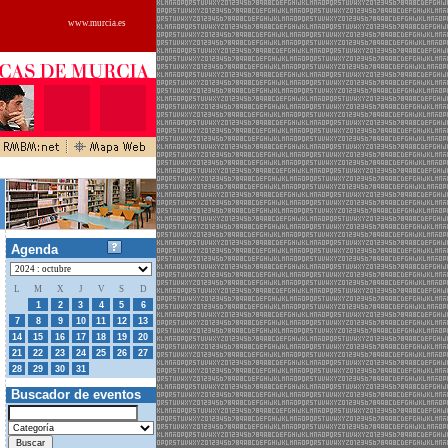
www.murcia.es
Agenda
L
M
X
J
V
S
D
30
1
2
3
4
5
6
7
8
9
10
11
12
13
14
15
16
17
18
19
20
21
22
23
24
25
26
27
01
02
03
28
29
30
31
Buscador de eventos