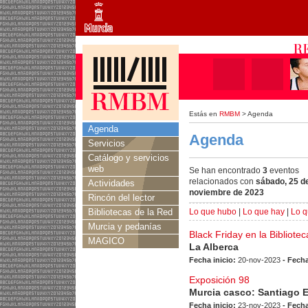
Estás en
RMBM
> Agenda
Agenda
Agenda
Servicios
Catálogo y servicios
web
Se han encontrado
3
eventos
relacionados con
sábado, 25 d
Actividades
noviembre de 2023
Rincón del lector
Bibliotecas de la Red
Lo que hubo
|
Lo que hay
|
Lo q
Murcia y pedanías
Black Friday en la Bibliotec
MAGICO
La Alberca
Fecha inicio:
20-nov-2023
- Fecha
Exposición 98
Murcia casco: Santiago 
Fecha inicio:
23-nov-2023
- Fecha