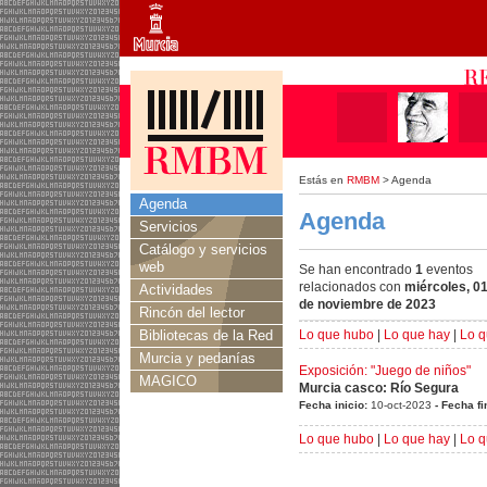
Estás en
RMBM
> Agenda
Agenda
Agenda
Servicios
Catálogo y servicios
web
Se han encontrado
1
eventos
relacionados con
miércoles, 0
Actividades
de noviembre de 2023
Rincón del lector
Bibliotecas de la Red
Lo que hubo
|
Lo que hay
|
Lo q
Murcia y pedanías
Exposición: "Juego de niños"
MAGICO
Murcia casco: Río Segura
Fecha inicio:
10-oct-2023
- Fecha fi
Lo que hubo
|
Lo que hay
|
Lo q