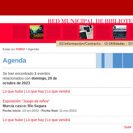
Estás en
RMBM
> Agenda
Agenda
Se han encontrado
1
eventos
relacionados con
domingo, 29 de
octubre de 2023
Lo que hubo
|
Lo que hay
|
Lo que vendrá
Exposición: "Juego de niños"
Murcia casco: Río Segura
Fecha inicio:
10-oct-2023
- Fecha final:
11-nov-2023
Lo que hubo
|
Lo que hay
|
Lo que vendrá
Subir