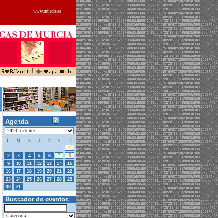
www.murcia.es
Agenda
L
M
X
J
V
S
D
25
26
27
28
29
30
1
7
8
2
3
4
5
6
9
10
11
12
13
14
15
16
17
18
19
20
21
22
23
24
25
26
27
28
29
01
02
03
04
05
30
31
Buscador de eventos