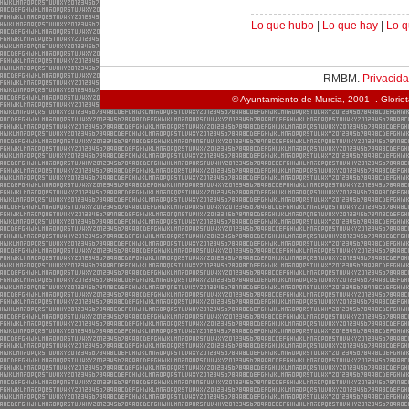
Lo que hubo
|
Lo que hay
|
Lo q
RMBM.
Privacid
© Ayuntamiento de Murcia, 2001- . Glorie