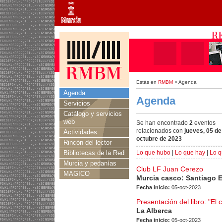
Estás en
RMBM
> Agenda
Agenda
Agenda
Servicios
Catálogo y servicios
web
Se han encontrado
2
eventos
relacionados con
jueves, 05 de
Actividades
octubre de 2023
Rincón del lector
Bibliotecas de la Red
Lo que hubo
|
Lo que hay
|
Lo q
Murcia y pedanías
Club LF Juan Cerezo
MAGICO
Murcia casco: Santiago 
Fecha inicio:
05-oct-2023
Presentación del libro: "El
La Alberca
Fecha inicio:
05-oct-2023