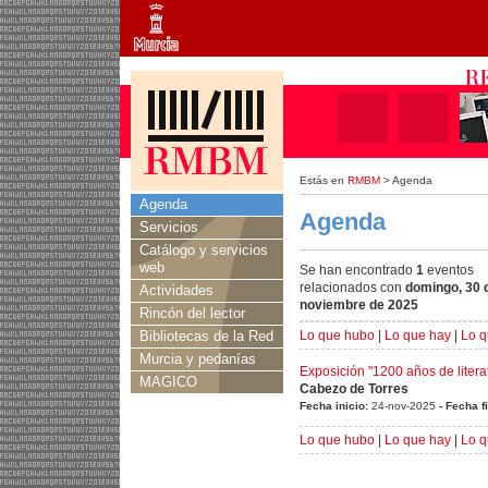
Estás en
RMBM
> Agenda
Agenda
Agenda
Servicios
Catálogo y servicios
web
Se han encontrado
1
eventos
relacionados con
domingo, 30 
Actividades
noviembre de 2025
Rincón del lector
Bibliotecas de la Red
Lo que hubo
|
Lo que hay
|
Lo q
Murcia y pedanías
Exposición "1200 años de litera
MAGICO
Cabezo de Torres
Fecha inicio:
24-nov-2025
- Fecha f
Lo que hubo
|
Lo que hay
|
Lo q