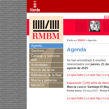
Estás en
RMBM
> Agenda
Agenda
Agenda
Servicios
Catálogo y servicios
web
Se han encontrado
1
eventos
relacionados con
jueves, 21 de
Actividades
agosto de 2025
Rincón del lector
Bibliotecas de la Red
Lo que hubo
|
Lo que hay
|
Lo q
Murcia y pedanías
Exposición "1200 años de litera
MAGICO
Murcia casco: Santiago El Ma
Fecha inicio:
26-may-2025
- Fecha f
Lo que hubo
|
Lo que hay
|
Lo q