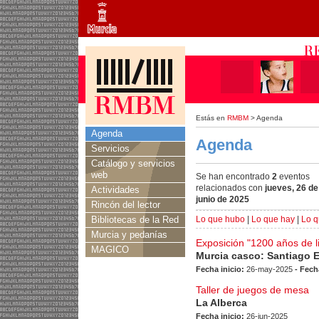
Estás en
RMBM
> Agenda
Agenda
Agenda
Servicios
Catálogo y servicios
web
Se han encontrado
2
eventos
relacionados con
jueves, 26 de
Actividades
junio de 2025
Rincón del lector
Bibliotecas de la Red
Lo que hubo
|
Lo que hay
|
Lo q
Murcia y pedanías
Exposición "1200 años de l
MAGICO
Murcia casco: Santiago 
Fecha inicio:
26-may-2025
- Fech
Taller de juegos de mesa
La Alberca
Fecha inicio:
26-jun-2025