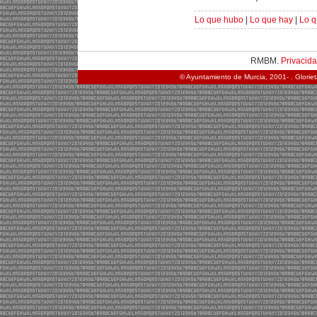
Lo que hubo
|
Lo que hay
|
Lo q
RMBM.
Privacid
© Ayuntamiento de Murcia, 2001- . Glorie