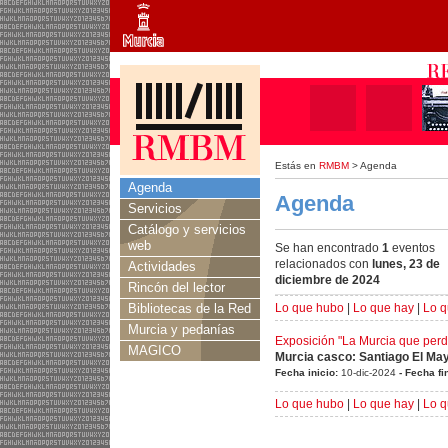
Estás en
RMBM
> Agenda
Agenda
Agenda
Servicios
Catálogo y servicios
web
Se han encontrado
1
eventos
relacionados con
lunes, 23 de
Actividades
diciembre de 2024
Rincón del lector
Bibliotecas de la Red
Lo que hubo
|
Lo que hay
|
Lo q
Murcia y pedanías
Exposición "La Murcia que per
MAGICO
Murcia casco: Santiago El Ma
Fecha inicio:
10-dic-2024
- Fecha fi
Lo que hubo
|
Lo que hay
|
Lo q