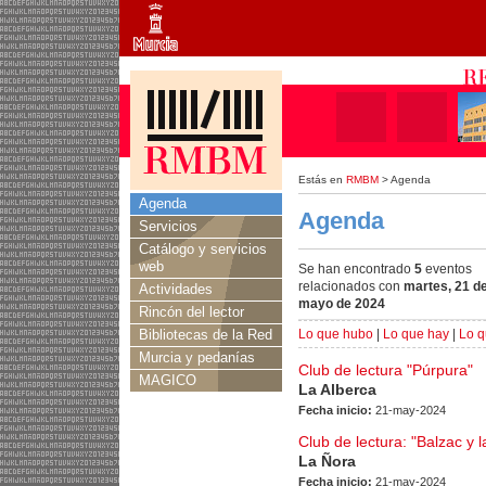
Estás en
RMBM
> Agenda
Agenda
Agenda
Servicios
Catálogo y servicios
web
Se han encontrado
5
eventos
relacionados con
martes, 21 d
Actividades
mayo de 2024
Rincón del lector
Bibliotecas de la Red
Lo que hubo
|
Lo que hay
|
Lo q
Murcia y pedanías
Club de lectura "Púrpura"
MAGICO
La Alberca
Fecha inicio:
21-may-2024
Club de lectura: "Balzac y 
La Ñora
Fecha inicio:
21-may-2024