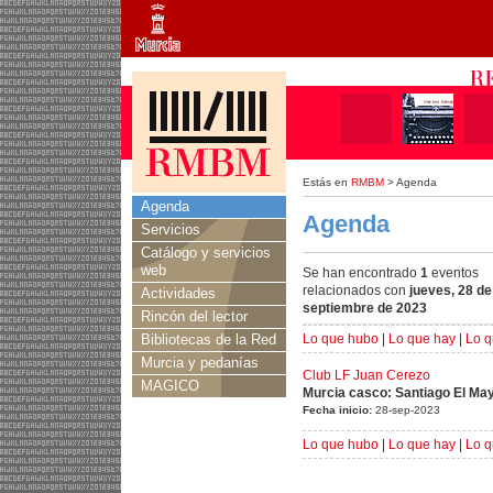
Estás en
RMBM
> Agenda
Agenda
Agenda
Servicios
Catálogo y servicios
web
Se han encontrado
1
eventos
relacionados con
jueves, 28 de
Actividades
septiembre de 2023
Rincón del lector
Bibliotecas de la Red
Lo que hubo
|
Lo que hay
|
Lo q
Murcia y pedanías
Club LF Juan Cerezo
MAGICO
Murcia casco: Santiago El Ma
Fecha inicio:
28-sep-2023
Lo que hubo
|
Lo que hay
|
Lo q