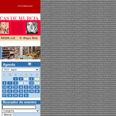
www.murcia.es
Agenda
L
M
X
J
V
S
D
27
28
3
5
1
2
4
9
10
12
6
7
8
11
13
14
15
16
17
18
19
20
21
22
23
24
25
26
01
02
27
28
29
30
31
Buscador de eventos