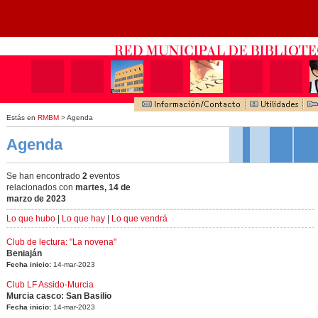
Estás en
RMBM
> Agenda
Agenda
Se han encontrado
2
eventos
relacionados con
martes, 14 de
marzo de 2023
Lo que hubo
|
Lo que hay
|
Lo que vendrá
Club de lectura: "La novena"
Beniaján
Fecha inicio:
14-mar-2023
Club LF Assido-Murcia
Murcia casco: San Basilio
Fecha inicio:
14-mar-2023