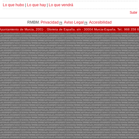
Lo que hubo
|
Lo que hay
|
Lo que vendrá
Subir
RMBM.
Privacidad
Aviso Legal
Accesibilidad
Ayuntamiento de Murcia, 2001- . Glorieta de España. s/n - 30004 Murcia-España. Tel.: 968 358 