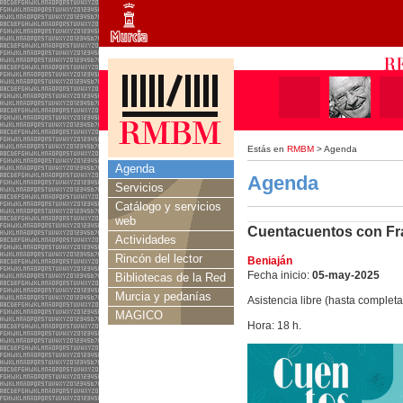
Estás en
RMBM
> Agenda
Agenda
Agenda
Servicios
Catálogo y servicios
web
Cuentacuentos con Fr
Actividades
Rincón del lector
Beniaján
Fecha inicio:
05-may-2025
Bibliotecas de la Red
Murcia y pedanías
Asistencia libre (hasta completa
MAGICO
Hora: 18 h.