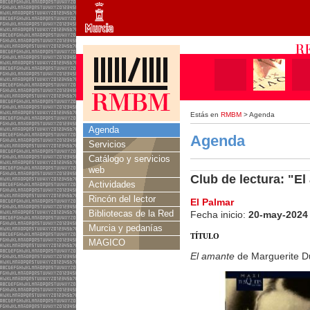
Estás en
RMBM
> Agenda
Agenda
Agenda
Servicios
Catálogo y servicios
web
Club de lectura: "E
Actividades
Rincón del lector
El Palmar
Bibliotecas de la Red
Fecha inicio:
20-may-2024
Murcia y pedanías
TÍTULO
MAGICO
El amante
de Marguerite D