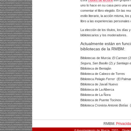
uno lo hace en su casa pero una vez
comentar el libro elegido. En las re
estilo literario, la acción misma, lo
libro a las experiencias personales
La elección de los títulos, los días 
bibliotecarios y los moderadores.
Actualmente están en funci
bibliotecas de la RMBM:
Bibliotecas de Murcia:
El Carmen
(2
Segura,
San Basilio
(2)
y Santiago 
Biblioteca de Beniaján
Biblioteca de Cabezo de Torres
Biblioteca
Pelagio Ferrer
(El Palmar
Biblioteca de Javalí Nuevo
Biblioteca de La Alberca
Biblioteca de La Ñora
Biblioteca de Puente Tocinos
Biblioteca
Cronista Antonio Botías
(
RMBM.
Privacid
© Ayuntamiento de Murcia, 2001- . Glorie