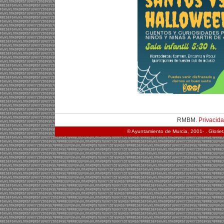
RMBM.
Privacid
© Ayuntamiento de Murcia, 2001- . Glorie