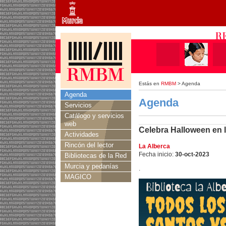
Estás en
RMBM
> Agenda
Agenda
Agenda
Servicios
Catálogo y servicios
web
Celebra Halloween en l
Actividades
Rincón del lector
La Alberca
Fecha inicio:
30-oct-2023
Bibliotecas de la Red
Murcia y pedanías
.
MAGICO