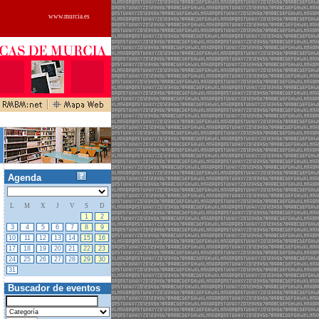
www.murcia.es
Agenda
L
M
X
J
V
S
D
27
28
29
30
31
1
2
3
4
5
6
7
8
9
10
11
12
13
14
15
16
17
18
19
20
21
22
23
24
25
26
27
28
29
30
31
01
02
03
04
05
06
Buscador de eventos