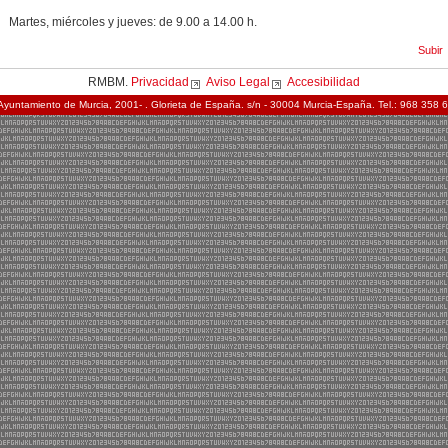
Martes, miércoles y jueves: de 9.00 a 14.00 h.
Subir
RMBM.
Privacidad
Aviso Legal
Accesibilidad
Ayuntamiento de Murcia, 2001- . Glorieta de España. s/n - 30004 Murcia-España. Tel.: 968 358 