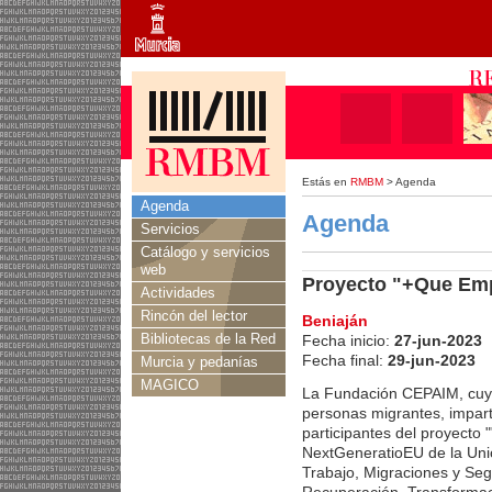
Estás en
RMBM
> Agenda
Agenda
Agenda
Servicios
Catálogo y servicios
web
Proyecto "+Que Emp
Actividades
Rincón del lector
Beniaján
Bibliotecas de la Red
Fecha inicio:
27-jun-2023
Fecha final:
29-jun-2023
Murcia y pedanías
MAGICO
La Fundación CEPAIM, cuyo 
personas migrantes, impart
participantes del proyecto
NextGeneratioEU de la Unió
Trabajo, Migraciones y Seg