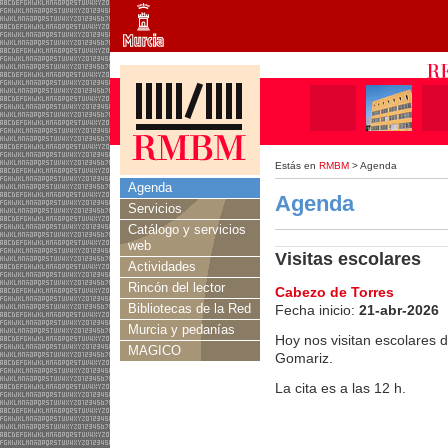
Estás en
RMBM
> Agenda
Agenda
Agenda
Servicios
Catálogo y servicios
web
Visitas escolares
Actividades
Rincón del lector
Cabezo de Torres
Bibliotecas de la Red
Fecha inicio:
21-abr-2026
Murcia y pedanías
Hoy nos visitan escolares 
MAGICO
Gomariz.
La cita es a las 12 h.