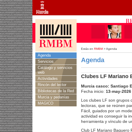
Estás en
RMBM
> Agenda
Agenda
Agenda
Servicios
Catálogo y servicios
web
Clubes LF Mariano B
Actividades
Rincón del lector
Murcia casco: Santiago 
Bibliotecas de la Red
Fecha inicio:
13-may-2026
Murcia y pedanías
Los clubes LF son grupos 
MAGICO
lectoras, que se reúnen par
Fácil, guiados por un moder
actividad es conseguir la in
herramienta y vínculo de un
Club LF Mariano Baquero 