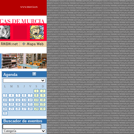
www.murcia.es
Agenda
L
M
X
J
V
S
D
27
28
29
30
31
1
2
3
4
5
6
7
8
9
10
11
12
13
14
15
16
17
18
19
20
21
22
23
24
25
26
27
28
29
30
31
01
02
03
04
05
06
Buscador de eventos