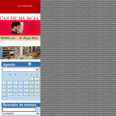
www.murcia.es
Agenda
L
M
X
J
V
S
D
27
28
29
30
31
1
2
3
4
5
6
7
8
9
10
11
12
13
14
15
16
17
18
19
20
21
22
23
24
25
26
27
28
29
30
31
01
02
03
04
05
06
Buscador de eventos